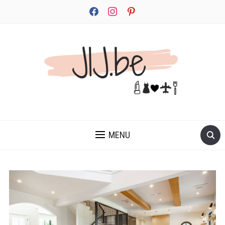
facebook
instagram
pinterest
JEZELF ONTDEKKEN BEGINT MET JIJ
MENU