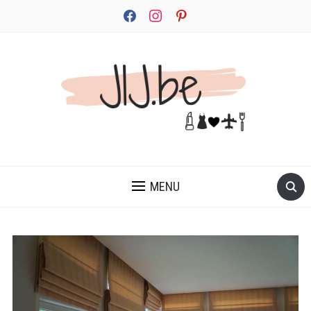
facebook
instagram
pinterest
JEZELF ONTDEKKEN BEGINT MET JIJ
MENU