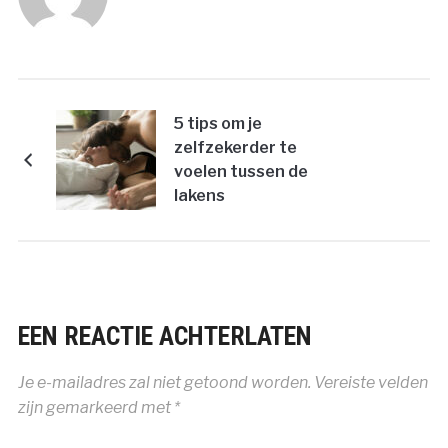
5 tips om je
zelfzekerder te
voelen tussen de
lakens
EEN REACTIE ACHTERLATEN
Je e-mailadres zal niet getoond worden.
Vereiste velden
zijn gemarkeerd met
*