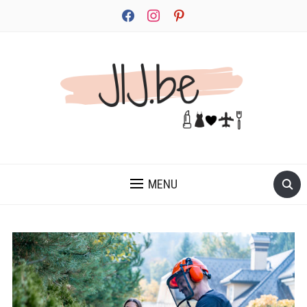
facebook
instagram
pinterest
JEZELF ONTDEKKEN BEGINT MET JIJ
MENU