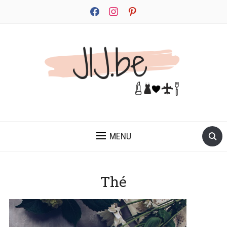
facebook
instagram
pinterest
JEZELF ONTDEKKEN BEGINT MET JIJ
MENU
Thé