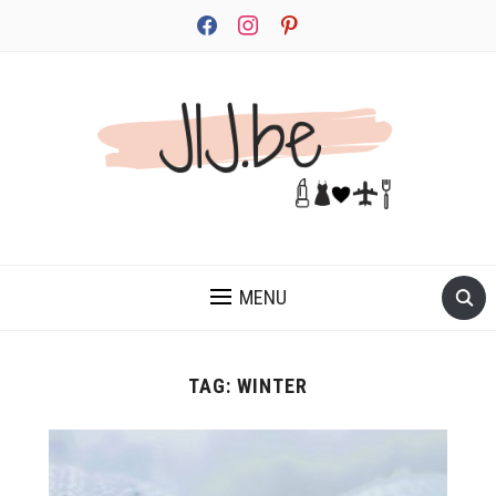
facebook
instagram
pinterest
JEZELF ONTDEKKEN BEGINT MET JIJ
MENU
TAG:
WINTER