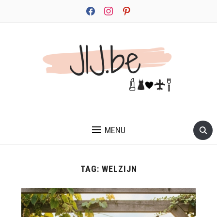
facebook
instagram
pinterest
JEZELF ONTDEKKEN BEGINT MET JIJ
MENU
TAG:
WELZIJN