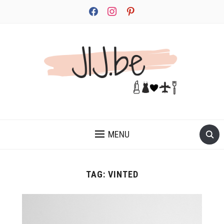
facebook
instagram
pinterest
JEZELF ONTDEKKEN BEGINT MET JIJ
MENU
TAG:
VINTED