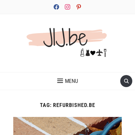
facebook
instagram
pinterest
JEZELF ONTDEKKEN BEGINT MET JIJ
MENU
TAG:
REFURBISHED.BE