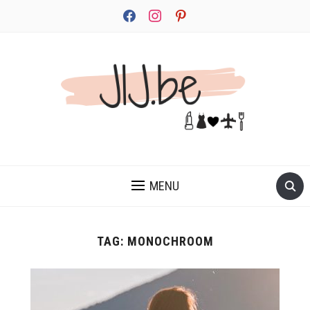
facebook
instagram
pinterest
JEZELF ONTDEKKEN BEGINT MET JIJ
MENU
TAG:
MONOCHROOM