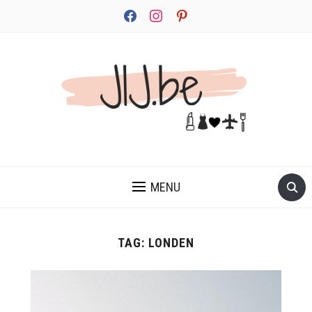
facebook
instagram
pinterest
JEZELF ONTDEKKEN BEGINT MET JIJ
MENU
TAG:
LONDEN