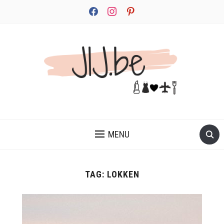
facebook
instagram
pinterest
JEZELF ONTDEKKEN BEGINT MET JIJ
MENU
TAG:
LOKKEN