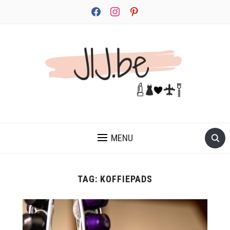
facebook
instagram
pinterest
JEZELF ONTDEKKEN BEGINT MET JIJ
MENU
TAG:
KOFFIEPADS