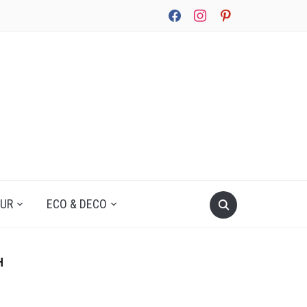
facebook
instagram
pinterest
UUR
ECO & DECO
H