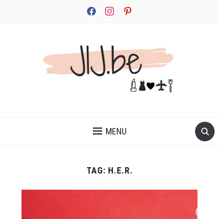
facebook
instagram
pinterest
JEZELF ONTDEKKEN BEGINT MET JIJ
MENU
TAG:
H.E.R.