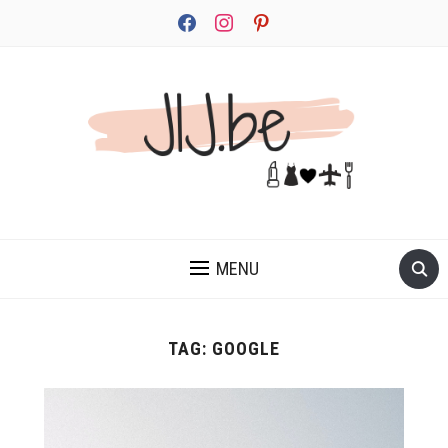
facebook
instagram
pinterest
JEZELF ONTDEKKEN BEGINT MET JIJ
MENU
TAG:
GOOGLE