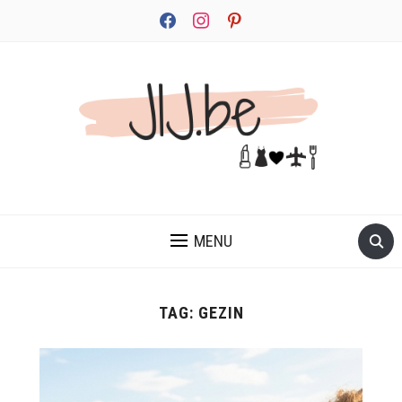
facebook
instagram
pinterest
JEZELF ONTDEKKEN BEGINT MET JIJ
MENU
TAG:
GEZIN