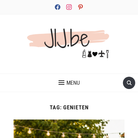
facebook
instagram
pinterest
JEZELF ONTDEKKEN BEGINT MET JIJ
MENU
TAG:
GENIETEN