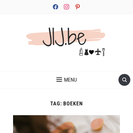
facebook
instagram
pinterest
JEZELF ONTDEKKEN BEGINT MET JIJ
MENU
TAG:
BOEKEN