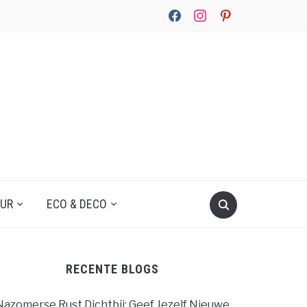
facebook
instagram
pinterest
UUR
ECO & DECO
RECENTE BLOGS
Nazomerse Rust Dichtbij: Geef Jezelf Nieuwe