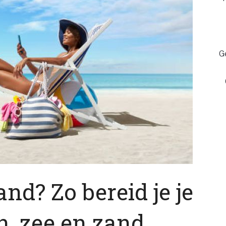
G
nd? Zo bereid je je
n, zee en zand