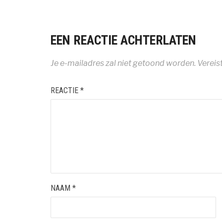
EEN REACTIE ACHTERLATEN
Je e-mailadres zal niet getoond worden.
Vereis
REACTIE
*
NAAM
*