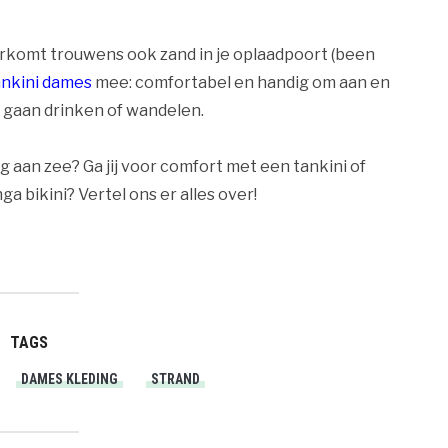
orkomt trouwens ook zand in je oplaadpoort (been
ankini dames
mee: comfortabel en handig om aan en
il gaan drinken of wandelen.
g aan zee? Ga jij voor comfort met een tankini of
a bikini? Vertel ons er alles over!
TAGS
DAMES KLEDING
STRAND