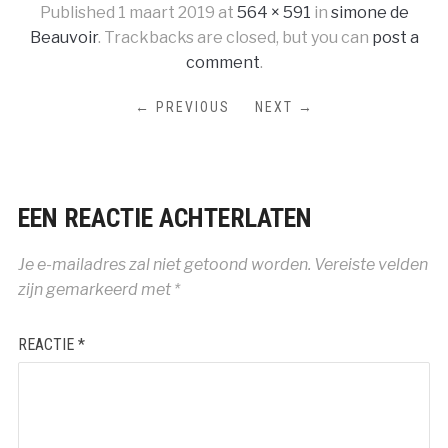
Published
1 maart 2019
at
564 × 591
in
simone de
Beauvoir
. Trackbacks are closed, but you can
post a
comment
.
← PREVIOUS
NEXT →
EEN REACTIE ACHTERLATEN
Je e-mailadres zal niet getoond worden.
Vereiste velden
zijn gemarkeerd met
*
REACTIE
*