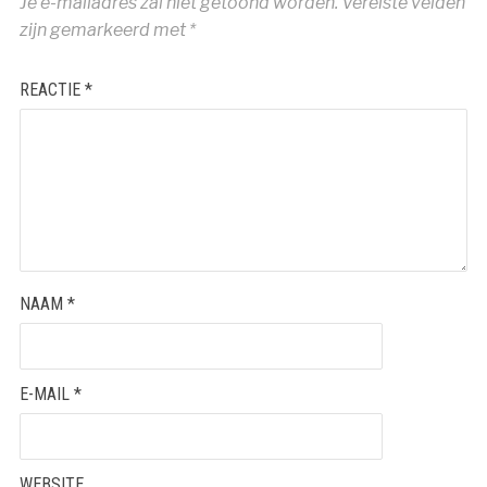
Je e-mailadres zal niet getoond worden.
Vereiste velden
zijn gemarkeerd met
*
REACTIE
*
NAAM
*
E-MAIL
*
WEBSITE