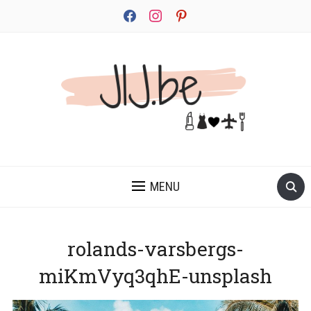
facebook
instagram
pinterest
JEZELF ONTDEKKEN BEGINT MET JIJ
MENU
rolands-varsbergs-
miKmVyq3qhE-unsplash