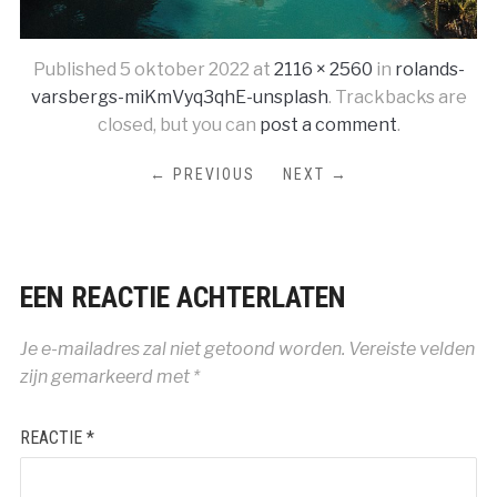
Published
5 oktober 2022
at
2116 × 2560
in
rolands-
varsbergs-miKmVyq3qhE-unsplash
. Trackbacks are
closed, but you can
post a comment
.
← PREVIOUS
NEXT →
EEN REACTIE ACHTERLATEN
Je e-mailadres zal niet getoond worden.
Vereiste velden
zijn gemarkeerd met
*
REACTIE
*