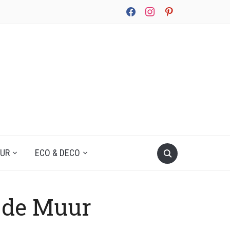
facebook
instagram
pinterest
UUR
ECO & DECO
 de Muur