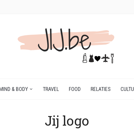
MIND & BODY
TRAVEL
FOOD
RELATIES
CULT
Jij logo