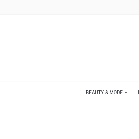
JEZELF ONTDEKKEN BEGINT MET JIJ
BEAUTY & MODE