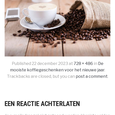
Published
22 december 2023
at
728 × 486
in
De
mooiste koffiegeschenken voor het nieuwe jaar
.
Trackbacks are closed, but you can
post a comment
.
EEN REACTIE ACHTERLATEN