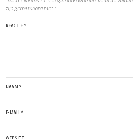
Je e-mailadres zal niet getoond worden.
Vereiste velden
zijn gemarkeerd met
*
REACTIE
*
NAAM
*
E-MAIL
*
WEBSITE