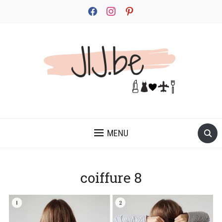
facebook
instagram
pinterest
JEZELF ONTDEKKEN BEGINT MET JIJ
MENU
coiffure 8