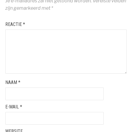
Je e-mailadres zal niet getoond worden.
Vereiste velden
zijn gemarkeerd met
*
REACTIE
*
NAAM
*
E-MAIL
*
WEBSITE