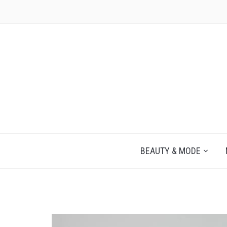
JEZELF ONTDEKKEN BEGINT MET JIJ
BEAUTY & MODE