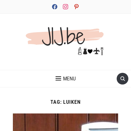
facebook
instagram
pinterest
JEZELF ONTDEKKEN BEGINT MET JIJ
MENU
TAG:
LUIKEN