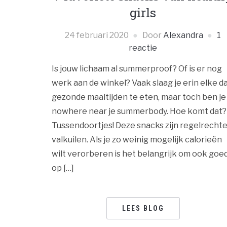
girls
24 februari 2020
Door
Alexandra
1
reactie
Is jouw lichaam al summerproof? Of is er nog
werk aan de winkel? Vaak slaag je erin elke d
gezonde maaltijden te eten, maar toch ben je
nowhere near je summerbody. Hoe komt dat?
Tussendoortjes! Deze snacks zijn regelrecht
valkuilen. Als je zo weinig mogelijk calorieën
wilt verorberen is het belangrijk om ook goe
op […]
LEES BLOG