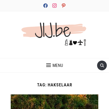
facebook
instagram
pinterest
JEZELF ONTDEKKEN BEGINT MET JIJ
MENU
TAG:
HAKSELAAR