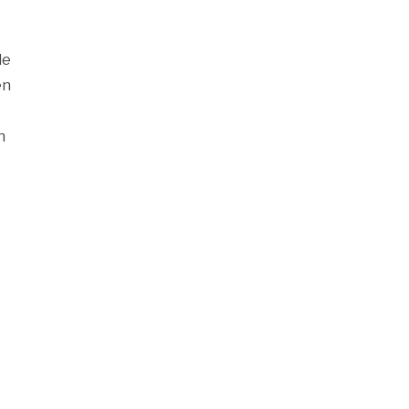
de
en
n