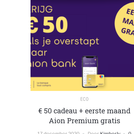
ECO
€ 50 cadeau + eerste maand
Aion Premium gratis
17 december 2020
Door
Kimberly
0